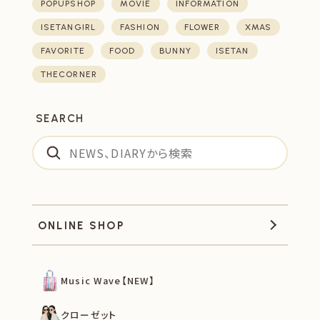
POPUPSHOP
MOVIE
INFORMATION
ISETANGIRL
FASHION
FLOWER
XMAS
FAVORITE
FOOD
BUNNY
ISETAN
THECORNER
SEARCH
ONLINE SHOP
Music Wave【NEW】
クローゼット