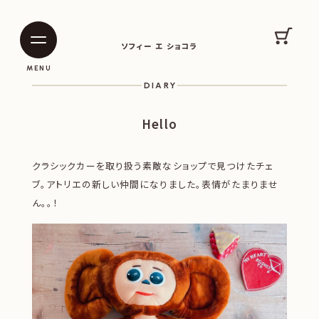
SOPHIE ET CHOCOLAT
カート
ソフィー エ ショコラ
|
|
MENU
DIARY
Hello
クラシックカーを取り扱う素敵なショップで見つけたチェ
ブ。アトリエの新しい仲間になりました。表情がたまりませ
ん。。！