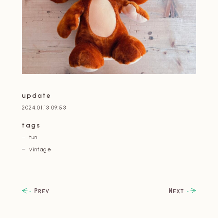
update
2024.01.13 09:53
tags
fun
vintage