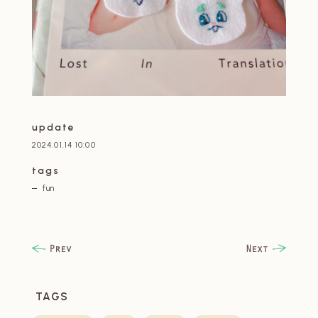
update
2024.01.14 10:00
tags
fun
TAGS