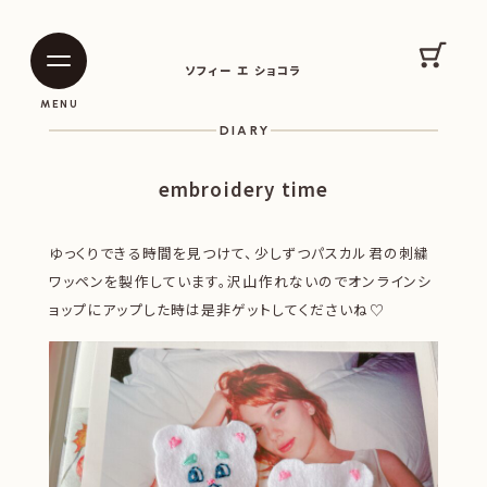
SOPHIE ET CHOCOLAT
カート
ソフィー エ ショコラ
|
|
MENU
DIARY
embroidery time
ゆっくりできる時間を見つけて、少しずつパスカル君の刺繍
ワッペンを製作しています。沢山作れないのでオンラインシ
ョップにアップした時は是非ゲットしてくださいね♡