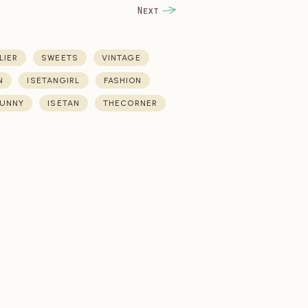
LIER
SWEETS
VINTAGE
N
ISETANGIRL
FASHION
UNNY
ISETAN
THECORNER