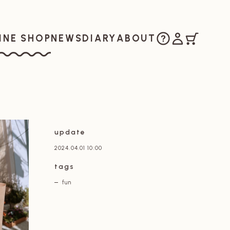
ご購入方法
マイアカウ
カート
お知らせ
日記
私たちについ
INE SHOP
NEWS
DIARY
ABOUT
ラインショップ
update
2024.04.01 10:00
tags
fun