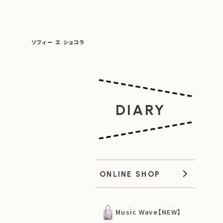
SOPHIE ET CHOCOLAT
ソフィー エ ショコラ
|
|
DIARY
ONLINE SHOP
Music Wave【NEW】