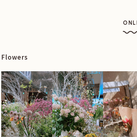
ONL
オン
Flowers