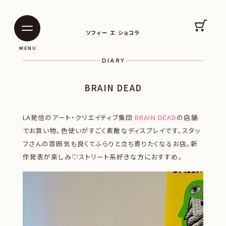
SOPHIE ET CHOCOLAT
カート
ソフィー エ ショコラ
|
|
MENU
DIARY
BRAIN DEAD
LA発信のアート・クリエイティブ集団
BRAIN DEAD
の店舗
でお買い物。色使いがすごく素敵なディスプレイです。スタッ
フさんの雰囲気も良くてふらりと立ち寄りたくなるお店。新
作発表が楽しみ♡ストリート系好きな方におすすめ。