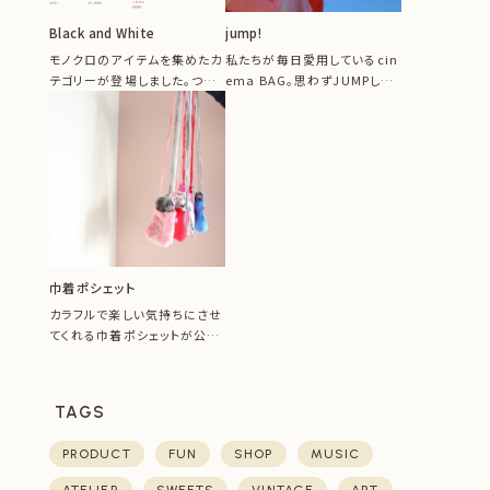
Black and White
jump!
モノクロのアイテムを集めたカ
私たちが毎日愛用しているcin
テゴリーが登場しました。つい
ema BAG。思わずJUMPした
選んでしまう白黒アイテム。じ
くなるほどの美しい青空の
っくり...
中...
巾着ポシェット
カラフルで楽しい気持ちにさせ
てくれる巾着ポシェットが公開
されました。毛足短めエコファ
ーを組...
TAGS
PRODUCT
FUN
SHOP
MUSIC