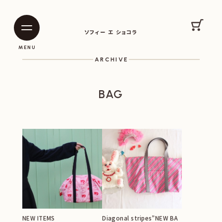
SOPHIE ET CHOCOLAT
カート
ソフィー エ ショコラ
|
|
MENU
ARCHIVE
BAG
NEW ITEMS
Diagonal stripes”NEW BA