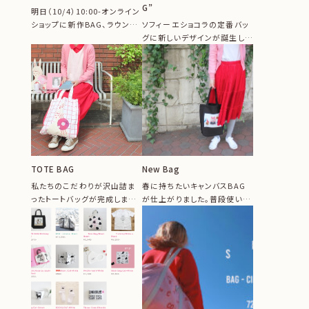
G”
明日（10/4）10:00-オンライン
ショップに新作BAG、ラウンド
ソフィーエショコラの定番バッ
ポーチ、新色Fabri...
グに新しいデザインが誕生しま
した♡オリジナルの斜めストラ
イプ生...
TOTE BAG
New Bag
私たちのこだわりが沢山詰ま
春に持ちたいキャンバスBAG
ったトートバッグが完成しまし
が仕上がりました。普段使いに
た♡REDのチェック柄にバニー
はもちろん、スーパーでのマル
ガール...
シェバ...